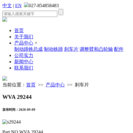
中文
|
EN
027-854858483
首页
关于我们
产品中心
+
制动蹄铁总成
制动铁蹄
刹车片
调整臂和凸轮轴
配件
公司实力
新闻中心
联系我们
当前位置：
首页
>>
产品中心
>> 刹车片
WVA 29244
发布时间：2020-09-09
Part NO.WVA 29244