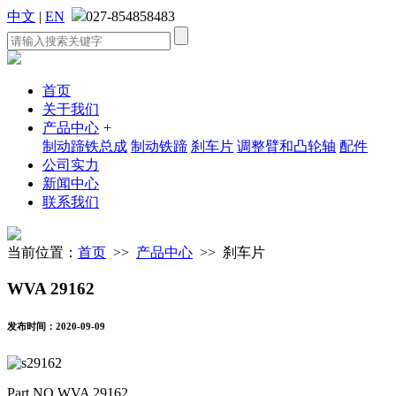
中文
|
EN
027-854858483
首页
关于我们
产品中心
+
制动蹄铁总成
制动铁蹄
刹车片
调整臂和凸轮轴
配件
公司实力
新闻中心
联系我们
当前位置：
首页
>>
产品中心
>> 刹车片
WVA 29162
发布时间：2020-09-09
Part NO.WVA 29162