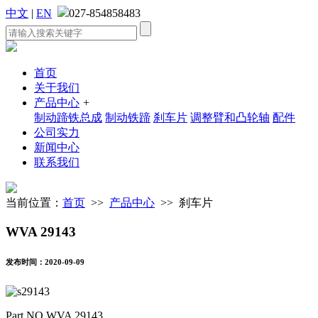
中文
|
EN
027-854858483
首页
关于我们
产品中心
+
制动蹄铁总成
制动铁蹄
刹车片
调整臂和凸轮轴
配件
公司实力
新闻中心
联系我们
当前位置：
首页
>>
产品中心
>> 刹车片
WVA 29143
发布时间：2020-09-09
Part NO.WVA 29143