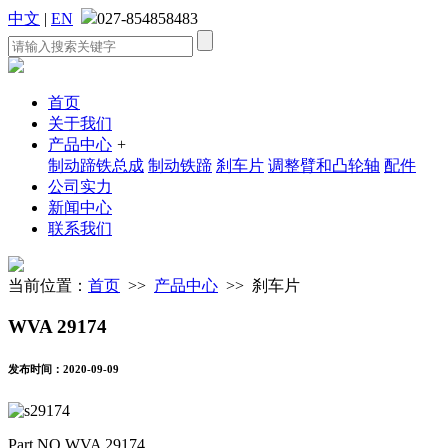
中文
|
EN
027-854858483
首页
关于我们
产品中心
+
制动蹄铁总成
制动铁蹄
刹车片
调整臂和凸轮轴
配件
公司实力
新闻中心
联系我们
当前位置：
首页
>>
产品中心
>> 刹车片
WVA 29174
发布时间：2020-09-09
Part NO.WVA 29174