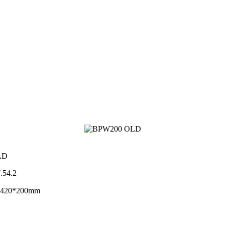
LD
.54.2
Φ420*200mm