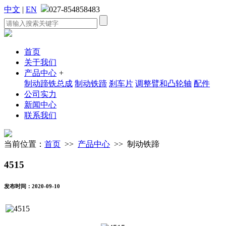
中文
|
EN
027-854858483
首页
关于我们
产品中心
+
制动蹄铁总成
制动铁蹄
刹车片
调整臂和凸轮轴
配件
公司实力
新闻中心
联系我们
当前位置：
首页
>>
产品中心
>> 制动铁蹄
4515
发布时间：2020-09-10