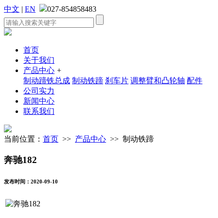
中文
|
EN
027-854858483
首页
关于我们
产品中心
+
制动蹄铁总成
制动铁蹄
刹车片
调整臂和凸轮轴
配件
公司实力
新闻中心
联系我们
当前位置：
首页
>>
产品中心
>> 制动铁蹄
奔驰182
发布时间：2020-09-10