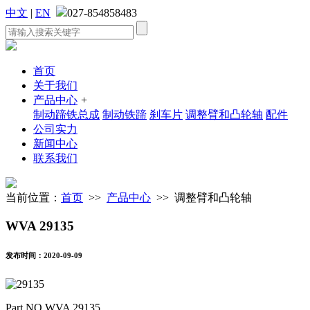
中文
|
EN
027-854858483
首页
关于我们
产品中心
+
制动蹄铁总成
制动铁蹄
刹车片
调整臂和凸轮轴
配件
公司实力
新闻中心
联系我们
当前位置：
首页
>>
产品中心
>> 调整臂和凸轮轴
WVA 29135
发布时间：2020-09-09
Part NO.WVA 29135