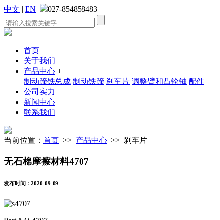
中文
|
EN
027-854858483
首页
关于我们
产品中心
+
制动蹄铁总成
制动铁蹄
刹车片
调整臂和凸轮轴
配件
公司实力
新闻中心
联系我们
当前位置：
首页
>>
产品中心
>> 刹车片
无石棉摩擦材料4707
发布时间：2020-09-09