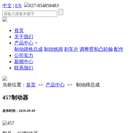
中文
|
EN
027-854858483
首页
关于我们
产品中心
+
制动蹄铁总成
制动铁蹄
刹车片
调整臂和凸轮轴
配件
公司实力
新闻中心
联系我们
当前位置：
首页
>>
产品中心
>> 制动蹄总成
457制动器
发布时间：2020-09-09